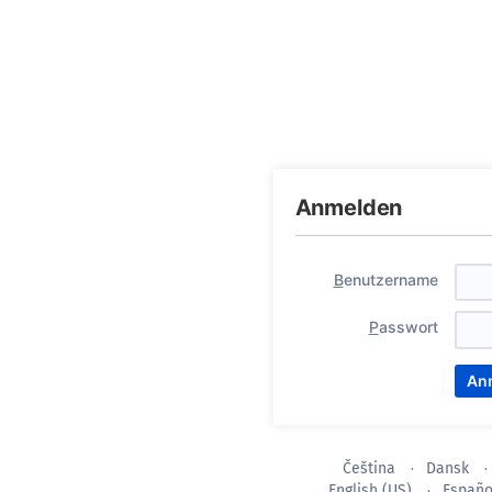
Anmelden
B
enutzername
P
asswort
Čeština
Dansk
English (US)
Españo