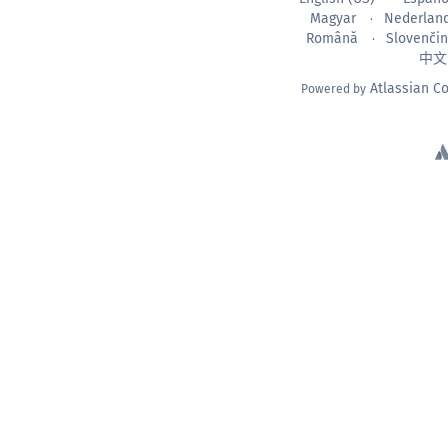
Magyar
Nederlan
Română
Slovenči
中文
Atlassian C
Powered by