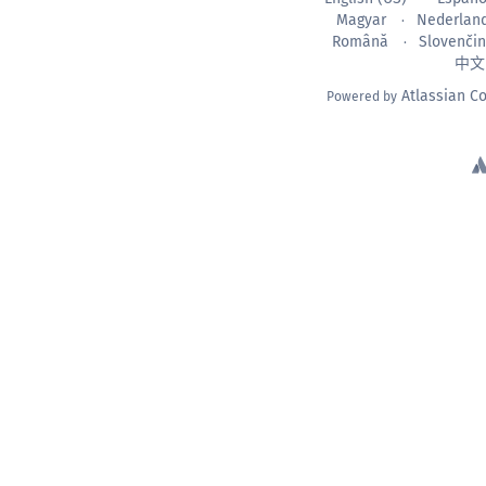
Magyar
Nederlan
Română
Slovenči
中文
Atlassian C
Powered by