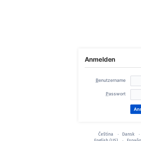
Anmelden
B
enutzername
P
asswort
Čeština
Dansk
English (US)
Españo